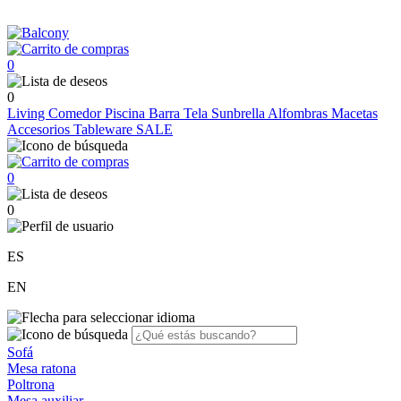
0
0
Living
Comedor
Piscina
Barra
Tela Sunbrella
Alfombras
Macetas
Accesorios
Tableware
SALE
0
0
ES
EN
Sofá
Mesa ratona
Poltrona
Mesa auxiliar