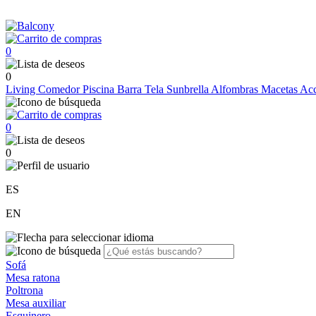
0
0
Living
Comedor
Piscina
Barra
Tela Sunbrella
Alfombras
Macetas
Acc
0
0
ES
EN
Sofá
Mesa ratona
Poltrona
Mesa auxiliar
Esquinero