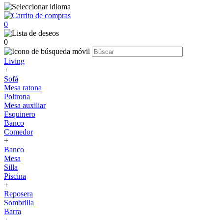
0
0
Living
+
Sofá
Mesa ratona
Poltrona
Mesa auxiliar
Esquinero
Banco
Comedor
+
Banco
Mesa
Silla
Piscina
+
Reposera
Sombrilla
Barra