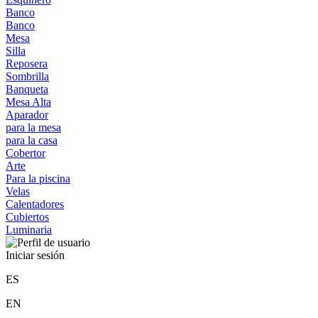
Banco
Banco
Mesa
Silla
Reposera
Sombrilla
Banqueta
Mesa Alta
Aparador
para la mesa
para la casa
Cobertor
Arte
Para la piscina
Velas
Calentadores
Cubiertos
Luminaria
Iniciar sesión
ES
EN