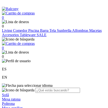
0
0
Living
Comedor
Piscina
Barra
Tela Sunbrella
Alfombras
Macetas
Accesorios
Tableware
SALE
0
0
ES
EN
Sofá
Mesa ratona
Poltrona
Mesa auxiliar