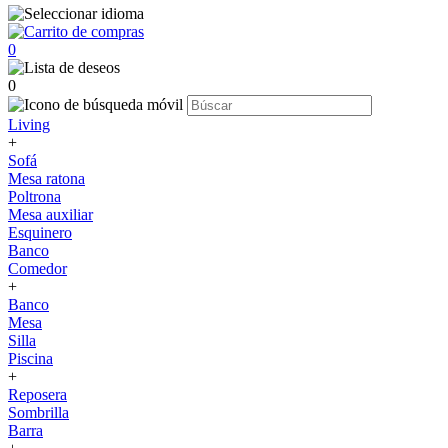
0
0
Living
+
Sofá
Mesa ratona
Poltrona
Mesa auxiliar
Esquinero
Banco
Comedor
+
Banco
Mesa
Silla
Piscina
+
Reposera
Sombrilla
Barra