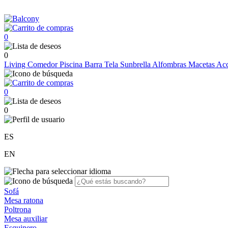
0
0
Living
Comedor
Piscina
Barra
Tela Sunbrella
Alfombras
Macetas
Acc
0
0
ES
EN
Sofá
Mesa ratona
Poltrona
Mesa auxiliar
Esquinero