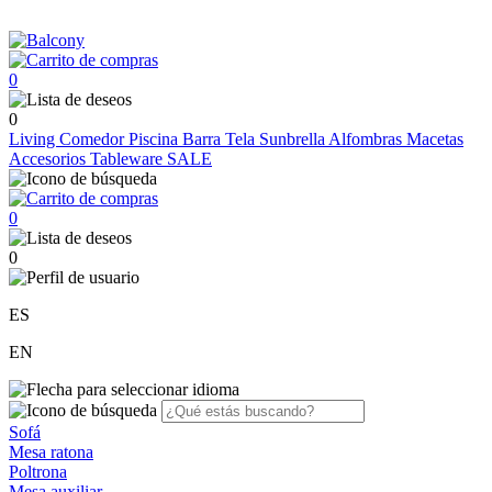
0
0
Living
Comedor
Piscina
Barra
Tela Sunbrella
Alfombras
Macetas
Accesorios
Tableware
SALE
0
0
ES
EN
Sofá
Mesa ratona
Poltrona
Mesa auxiliar