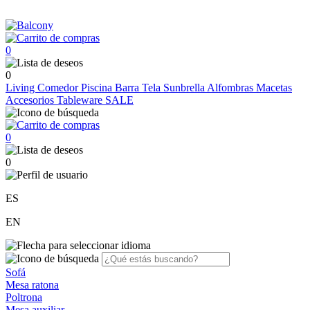
0
0
Living
Comedor
Piscina
Barra
Tela Sunbrella
Alfombras
Macetas
Accesorios
Tableware
SALE
0
0
ES
EN
Sofá
Mesa ratona
Poltrona
Mesa auxiliar