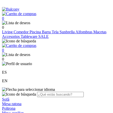
0
0
Living
Comedor
Piscina
Barra
Tela Sunbrella
Alfombras
Macetas
Accesorios
Tableware
SALE
0
0
ES
EN
Sofá
Mesa ratona
Poltrona
Mesa auxiliar