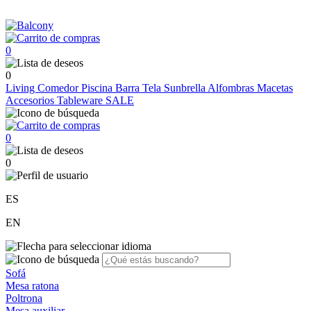
0
0
Living
Comedor
Piscina
Barra
Tela Sunbrella
Alfombras
Macetas
Accesorios
Tableware
SALE
0
0
ES
EN
Sofá
Mesa ratona
Poltrona
Mesa auxiliar