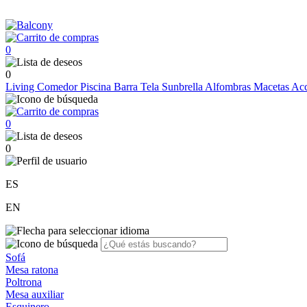
0
0
Living
Comedor
Piscina
Barra
Tela Sunbrella
Alfombras
Macetas
Acc
0
0
ES
EN
Sofá
Mesa ratona
Poltrona
Mesa auxiliar
Esquinero