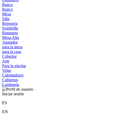
Banco
Banco
Mesa
Silla
Reposera
Sombrilla
Banqueta
Mesa Alta
Aparador
para la mesa
para la casa
Cobertor
Arte
Para la piscina
Velas
Calentadores
Cubiertos
Luminaria
Iniciar sesión
ES
EN