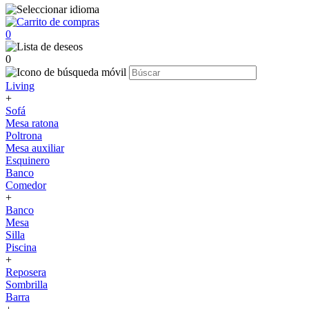
0
0
Living
+
Sofá
Mesa ratona
Poltrona
Mesa auxiliar
Esquinero
Banco
Comedor
+
Banco
Mesa
Silla
Piscina
+
Reposera
Sombrilla
Barra