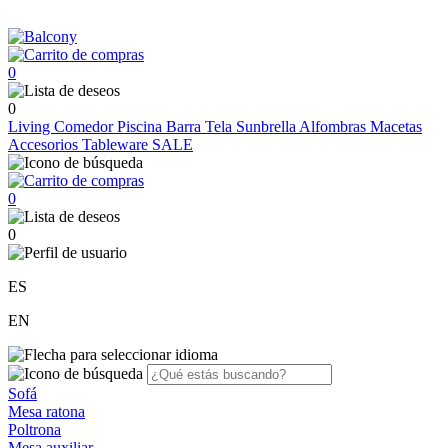
0
0
Living
Comedor
Piscina
Barra
Tela Sunbrella
Alfombras
Macetas
Accesorios
Tableware
SALE
0
0
ES
EN
Sofá
Mesa ratona
Poltrona
Mesa auxiliar