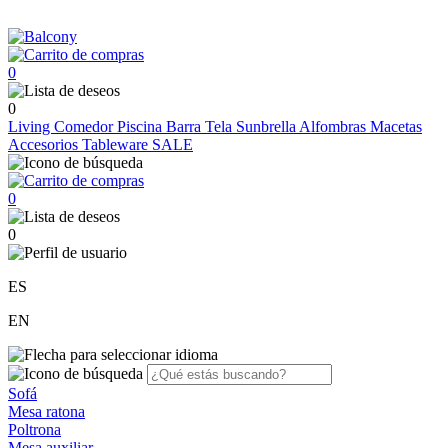
0
0
Living
Comedor
Piscina
Barra
Tela Sunbrella
Alfombras
Macetas
Accesorios
Tableware
SALE
0
0
ES
EN
Sofá
Mesa ratona
Poltrona
Mesa auxiliar