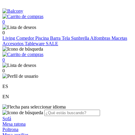
0
0
Living
Comedor
Piscina
Barra
Tela Sunbrella
Alfombras
Macetas
Accesorios
Tableware
SALE
0
0
ES
EN
Sofá
Mesa ratona
Poltrona
Mesa auxiliar