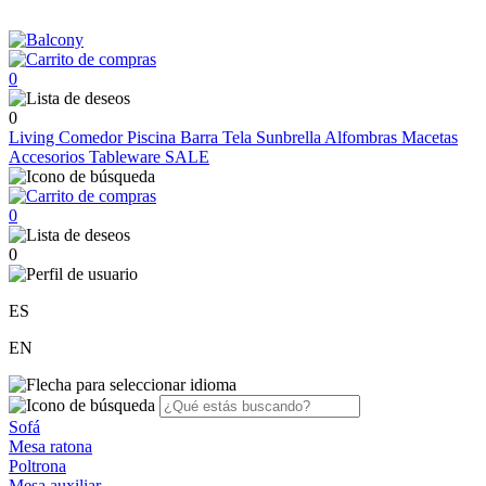
0
0
Living
Comedor
Piscina
Barra
Tela Sunbrella
Alfombras
Macetas
Accesorios
Tableware
SALE
0
0
ES
EN
Sofá
Mesa ratona
Poltrona
Mesa auxiliar