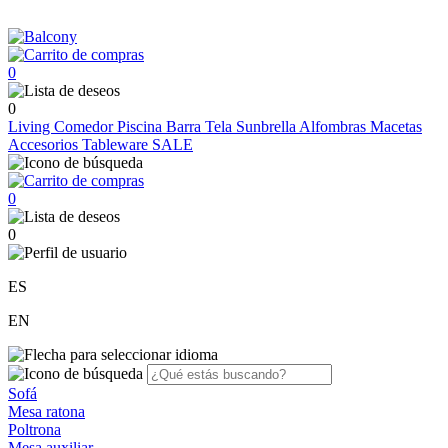
0
0
Living
Comedor
Piscina
Barra
Tela Sunbrella
Alfombras
Macetas
Accesorios
Tableware
SALE
0
0
ES
EN
Sofá
Mesa ratona
Poltrona
Mesa auxiliar