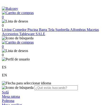
0
0
Living
Comedor
Piscina
Barra
Tela Sunbrella
Alfombras
Macetas
Accesorios
Tableware
SALE
0
0
ES
EN
Sofá
Mesa ratona
Poltrona
Mesa auxiliar