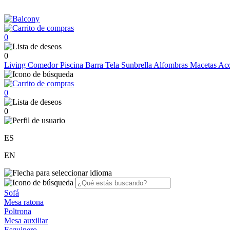
0
0
Living
Comedor
Piscina
Barra
Tela Sunbrella
Alfombras
Macetas
Acc
0
0
ES
EN
Sofá
Mesa ratona
Poltrona
Mesa auxiliar
Esquinero