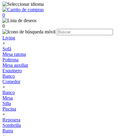
0
0
Living
+
Sofá
Mesa ratona
Poltrona
Mesa auxiliar
Esquinero
Banco
Comedor
+
Banco
Mesa
Silla
Piscina
+
Reposera
Sombrilla
Barra