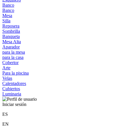
Banco
Banco
Mesa
Silla
Reposera
Sombrilla
Banqueta
Mesa Alta
Aparador
para la mesa
para la casa
Cobertor
Arte
Para la piscina
Velas
Calentadores
Cubiertos
Luminaria
Iniciar sesión
ES
EN