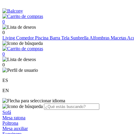
0
0
Living
Comedor
Piscina
Barra
Tela Sunbrella
Alfombras
Macetas
Acc
0
0
ES
EN
Sofá
Mesa ratona
Poltrona
Mesa auxiliar
Esquinero