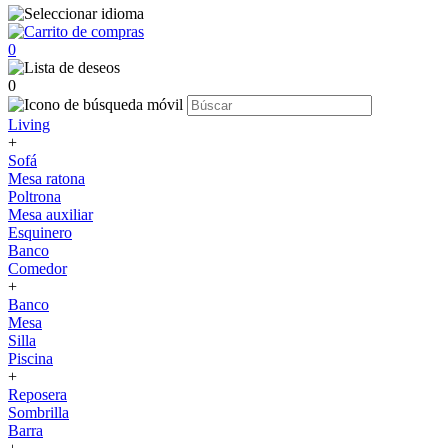
0
0
Living
+
Sofá
Mesa ratona
Poltrona
Mesa auxiliar
Esquinero
Banco
Comedor
+
Banco
Mesa
Silla
Piscina
+
Reposera
Sombrilla
Barra