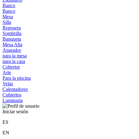
Banco
Banco
Mesa
Silla
Reposera
Sombrilla
Banqueta
Mesa Alta
Aparador
para la mesa
para la casa
Cobertor
Arte
Para la piscina
Velas
Calentadores
Cubiertos
Luminaria
Iniciar sesión
ES
EN