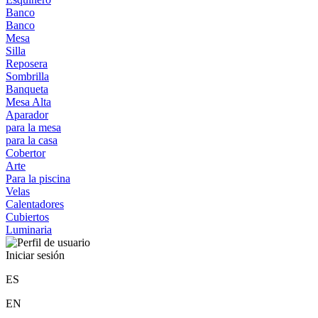
Banco
Banco
Mesa
Silla
Reposera
Sombrilla
Banqueta
Mesa Alta
Aparador
para la mesa
para la casa
Cobertor
Arte
Para la piscina
Velas
Calentadores
Cubiertos
Luminaria
Iniciar sesión
ES
EN