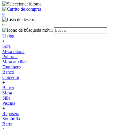
0
0
Living
+
Sofá
Mesa ratona
Poltrona
Mesa auxiliar
Esquinero
Banco
Comedor
+
Banco
Mesa
Silla
Piscina
+
Reposera
Sombrilla
Barra