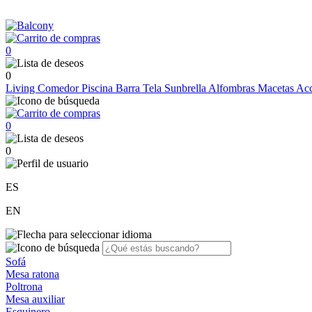
0
0
Living
Comedor
Piscina
Barra
Tela Sunbrella
Alfombras
Macetas
Acc
0
0
ES
EN
Sofá
Mesa ratona
Poltrona
Mesa auxiliar
Esquinero