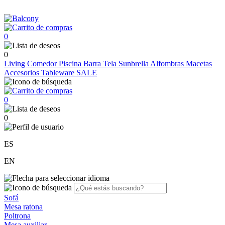
0
0
Living
Comedor
Piscina
Barra
Tela Sunbrella
Alfombras
Macetas
Accesorios
Tableware
SALE
0
0
ES
EN
Sofá
Mesa ratona
Poltrona
Mesa auxiliar