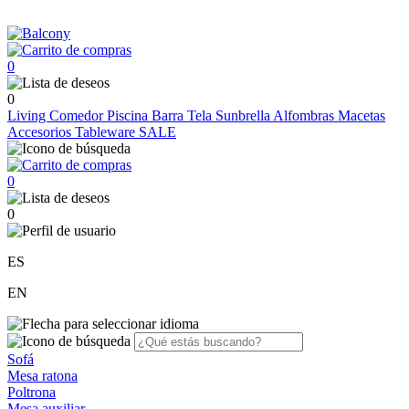
0
0
Living
Comedor
Piscina
Barra
Tela Sunbrella
Alfombras
Macetas
Accesorios
Tableware
SALE
0
0
ES
EN
Sofá
Mesa ratona
Poltrona
Mesa auxiliar