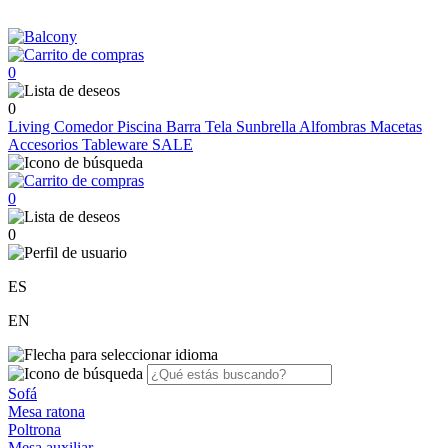
0
0
Living
Comedor
Piscina
Barra
Tela Sunbrella
Alfombras
Macetas
Accesorios
Tableware
SALE
0
0
ES
EN
Sofá
Mesa ratona
Poltrona
Mesa auxiliar