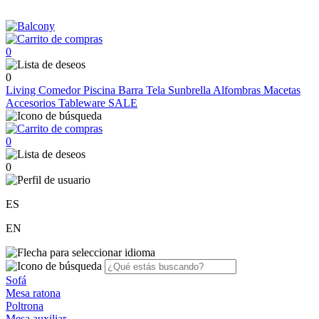
0
0
Living
Comedor
Piscina
Barra
Tela Sunbrella
Alfombras
Macetas
Accesorios
Tableware
SALE
0
0
ES
EN
Sofá
Mesa ratona
Poltrona
Mesa auxiliar