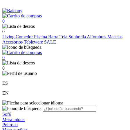
0
0
Living
Comedor
Piscina
Barra
Tela Sunbrella
Alfombras
Macetas
Accesorios
Tableware
SALE
0
0
ES
EN
Sofá
Mesa ratona
Poltrona
Mesa auxiliar