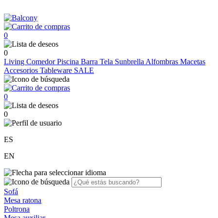
0
0
Living
Comedor
Piscina
Barra
Tela Sunbrella
Alfombras
Macetas
Accesorios
Tableware
SALE
0
0
ES
EN
Sofá
Mesa ratona
Poltrona
Mesa auxiliar