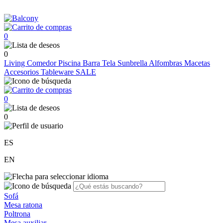
0
0
Living
Comedor
Piscina
Barra
Tela Sunbrella
Alfombras
Macetas
Accesorios
Tableware
SALE
0
0
ES
EN
Sofá
Mesa ratona
Poltrona
Mesa auxiliar