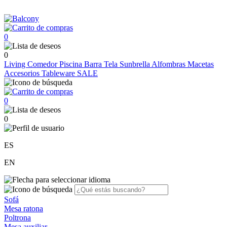
0
0
Living
Comedor
Piscina
Barra
Tela Sunbrella
Alfombras
Macetas
Accesorios
Tableware
SALE
0
0
ES
EN
Sofá
Mesa ratona
Poltrona
Mesa auxiliar