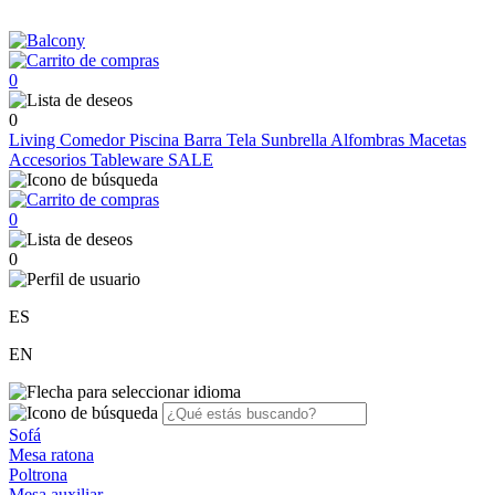
0
0
Living
Comedor
Piscina
Barra
Tela Sunbrella
Alfombras
Macetas
Accesorios
Tableware
SALE
0
0
ES
EN
Sofá
Mesa ratona
Poltrona
Mesa auxiliar