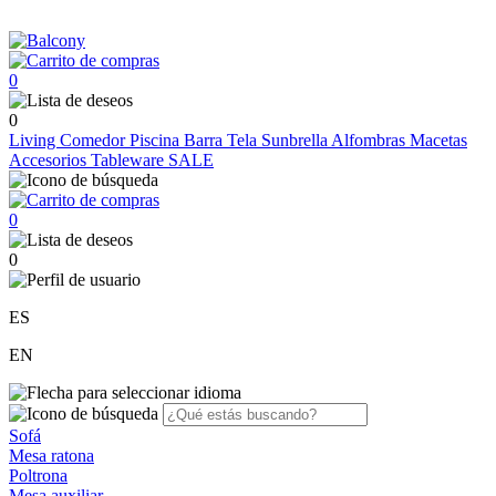
0
0
Living
Comedor
Piscina
Barra
Tela Sunbrella
Alfombras
Macetas
Accesorios
Tableware
SALE
0
0
ES
EN
Sofá
Mesa ratona
Poltrona
Mesa auxiliar