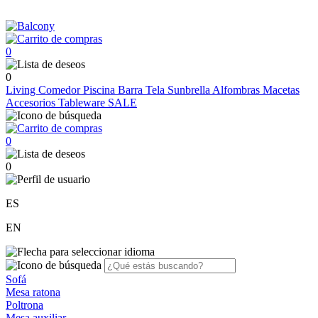
0
0
Living
Comedor
Piscina
Barra
Tela Sunbrella
Alfombras
Macetas
Accesorios
Tableware
SALE
0
0
ES
EN
Sofá
Mesa ratona
Poltrona
Mesa auxiliar