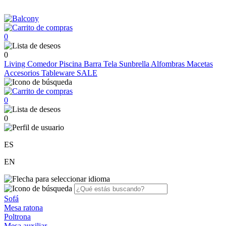
0
0
Living
Comedor
Piscina
Barra
Tela Sunbrella
Alfombras
Macetas
Accesorios
Tableware
SALE
0
0
ES
EN
Sofá
Mesa ratona
Poltrona
Mesa auxiliar