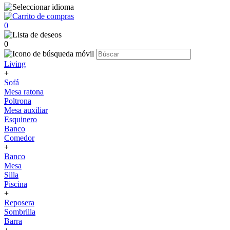
0
0
Living
+
Sofá
Mesa ratona
Poltrona
Mesa auxiliar
Esquinero
Banco
Comedor
+
Banco
Mesa
Silla
Piscina
+
Reposera
Sombrilla
Barra