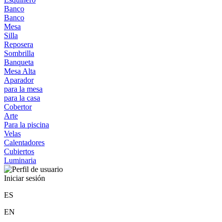
Banco
Banco
Mesa
Silla
Reposera
Sombrilla
Banqueta
Mesa Alta
Aparador
para la mesa
para la casa
Cobertor
Arte
Para la piscina
Velas
Calentadores
Cubiertos
Luminaria
Iniciar sesión
ES
EN