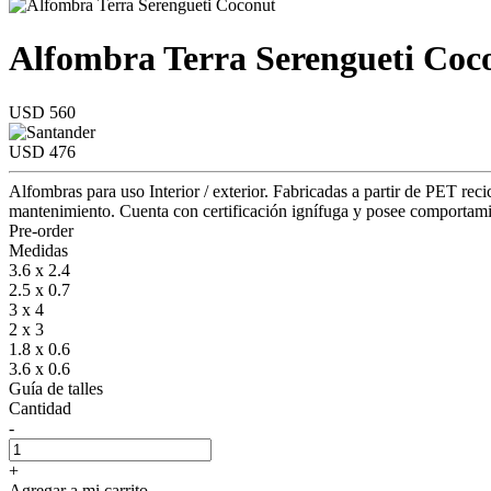
Alfombra Terra Serengueti Coc
USD 560
USD 476
Alfombras para uso Interior / exterior. Fabricadas a partir de PET reci
mantenimiento. Cuenta con certificación ignífuga y posee comportamient
Pre-order
Medidas
3.6 x 2.4
2.5 x 0.7
3 x 4
2 x 3
1.8 x 0.6
3.6 x 0.6
Guía de talles
Cantidad
-
+
Agregar a mi carrito