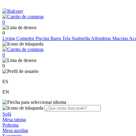
0
0
Living
Comedor
Piscina
Barra
Tela Sunbrella
Alfombras
Macetas
Acc
0
0
ES
EN
Sofá
Mesa ratona
Poltrona
Mesa auxiliar
Esquinero