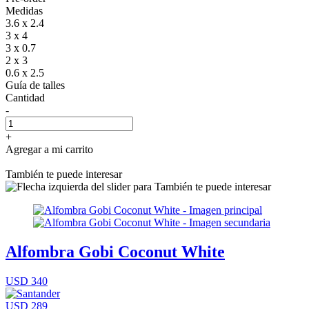
Medidas
3.6 x 2.4
3 x 4
3 x 0.7
2 x 3
0.6 x 2.5
Guía de talles
Cantidad
-
+
Agregar a mi carrito
También te puede interesar
Alfombra Gobi Coconut White
USD 340
USD 289