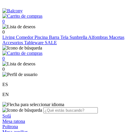
0
0
Living
Comedor
Piscina
Barra
Tela Sunbrella
Alfombras
Macetas
Accesorios
Tableware
SALE
0
0
ES
EN
Sofá
Mesa ratona
Poltrona
Mesa auxiliar