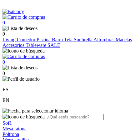
0
0
Living
Comedor
Piscina
Barra
Tela Sunbrella
Alfombras
Macetas
Accesorios
Tableware
SALE
0
0
ES
EN
Sofá
Mesa ratona
Poltrona
Mesa auxiliar