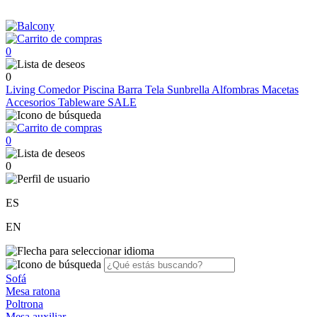
0
0
Living
Comedor
Piscina
Barra
Tela Sunbrella
Alfombras
Macetas
Accesorios
Tableware
SALE
0
0
ES
EN
Sofá
Mesa ratona
Poltrona
Mesa auxiliar