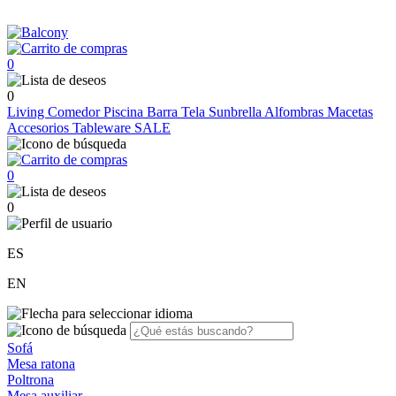
0
0
Living
Comedor
Piscina
Barra
Tela Sunbrella
Alfombras
Macetas
Accesorios
Tableware
SALE
0
0
ES
EN
Sofá
Mesa ratona
Poltrona
Mesa auxiliar