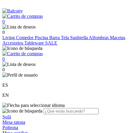
0
0
Living
Comedor
Piscina
Barra
Tela Sunbrella
Alfombras
Macetas
Accesorios
Tableware
SALE
0
0
ES
EN
Sofá
Mesa ratona
Poltrona
Mesa auxiliar