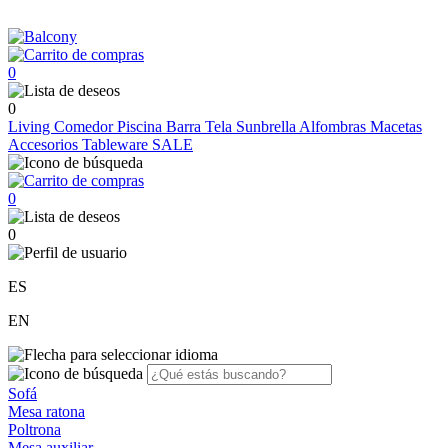
0
0
Living
Comedor
Piscina
Barra
Tela Sunbrella
Alfombras
Macetas
Accesorios
Tableware
SALE
0
0
ES
EN
Sofá
Mesa ratona
Poltrona
Mesa auxiliar