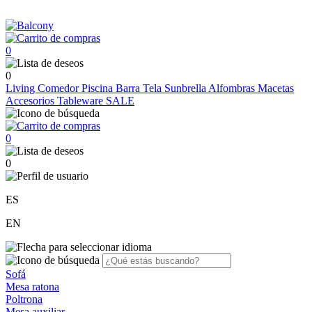
0
0
Living
Comedor
Piscina
Barra
Tela Sunbrella
Alfombras
Macetas
Accesorios
Tableware
SALE
0
0
ES
EN
Sofá
Mesa ratona
Poltrona
Mesa auxiliar