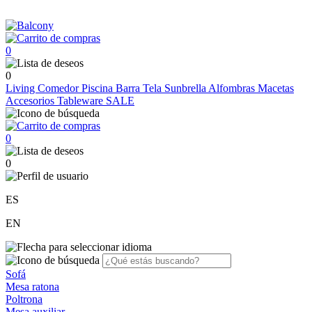
0
0
Living
Comedor
Piscina
Barra
Tela Sunbrella
Alfombras
Macetas
Accesorios
Tableware
SALE
0
0
ES
EN
Sofá
Mesa ratona
Poltrona
Mesa auxiliar