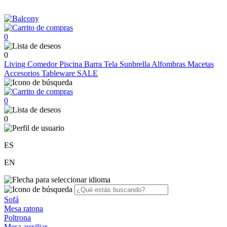
0
0
Living
Comedor
Piscina
Barra
Tela Sunbrella
Alfombras
Macetas
Accesorios
Tableware
SALE
0
0
ES
EN
Sofá
Mesa ratona
Poltrona
Mesa auxiliar