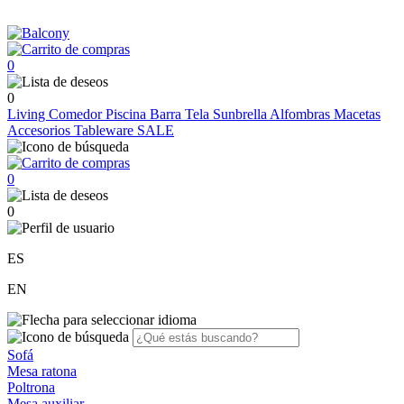
0
0
Living
Comedor
Piscina
Barra
Tela Sunbrella
Alfombras
Macetas
Accesorios
Tableware
SALE
0
0
ES
EN
Sofá
Mesa ratona
Poltrona
Mesa auxiliar